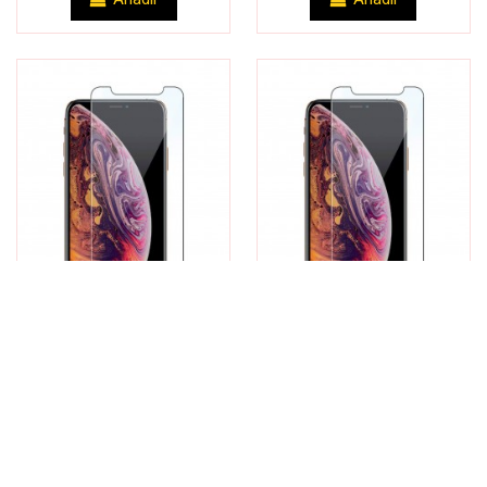
Cristal Templado 9H
9,99 €
Cristal Templado 9H
9,99 €
Cristal
Cristal
Templado 9H
Templado 9H
para Xiaomi
para Xiaomi
Redmi Note 6
Redmi Note 7
Pro