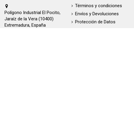
Términos y condiciones
Polígono Industrial El Pocito,
Envíos y Devoluciones
Jaraíz de la Vera (10400)
Protección de Datos
Extremadura, España
Política de Cookies
927 87 80 77
Tiendas Fundas Inspiral
hola@fundasinspiral.com
Contacte con nosotros
Resolución de litigios
Concursos y Sorteos
Fundas Inspiral
Síguenos
Blog
Instagram
Facebook
Twitter