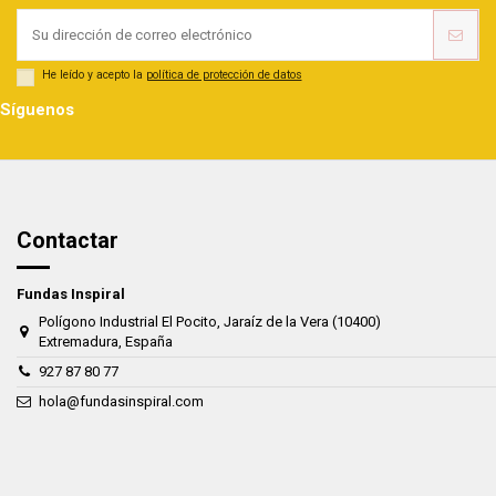
He leído y acepto la
política de protección de datos
Síguenos
Contactar
Fundas Inspiral
Polígono Industrial El Pocito, Jaraíz de la Vera (10400)
Extremadura, España
927 87 80 77
hola@fundasinspiral.com