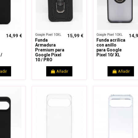
Google Pixel 10XL
Google Pixel 10XL
14,99 €
15,99 €
14,
Funda
Funda acrílica
Armadura
con anillo
Premium para
para Google
/
Google Pixel
Pixel 10/ XL
10 / PRO
adir
Añadir
Añadir