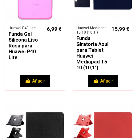
Huawei P40 Lite
6,99 €
Huawei Mediapad
15,99 €
T5 10 (10.1")
Funda Gel
Funda
Silicona Liso
Giratoria Azul
Rosa para
para Tablet
Huawei P40
Huawei
Lite
Mediapad T5
10 (10,1")
Añadir
Añadir