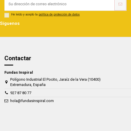
He leído y acepto la
política de protección de datos
Síguenos
Contactar
Fundas Inspiral
Polígono Industrial El Pocito, Jaraíz de la Vera (10400)
Extremadura, España
927 87 80 77
hola@fundasinspiral.com