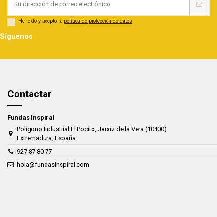
He leído y acepto la
política de protección de datos
Síguenos
Contactar
Fundas Inspiral
Polígono Industrial El Pocito, Jaraíz de la Vera (10400)
Extremadura, España
927 87 80 77
hola@fundasinspiral.com