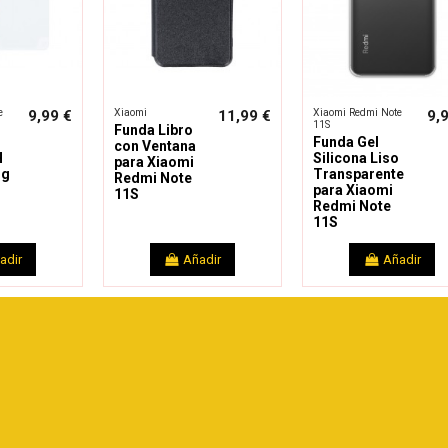
e
Xiaomi
Xiaomi Redmi Note
9,99 €
11,99 €
9,
11S
Funda Libro
Funda Gel
con Ventana
H
Silicona Liso
para Xiaomi
ng
Transparente
Redmi Note
para Xiaomi
11S
Redmi Note
11S
adir
Añadir
Añadir