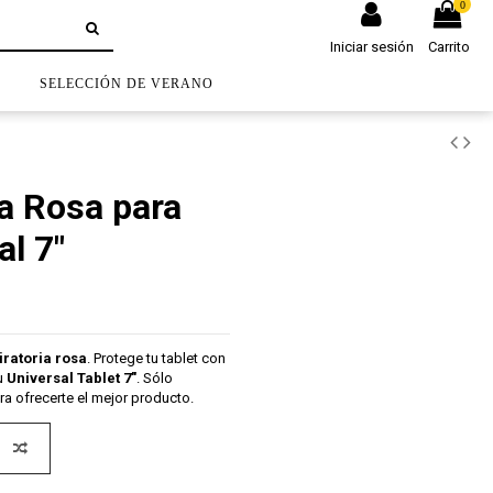
0
Iniciar sesión
Carrito
S
SELECCIÓN DE VERANO
ia Rosa para
al 7"
iratoria rosa
. Protege tu tablet con
u
Universal Tablet 7"
. Sólo
a ofrecerte el mejor producto.