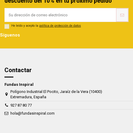
descuento del 10% en tu próximo pedido
He leído y acepto la
política de protección de datos
Síguenos
Contactar
Fundas Inspiral
Polígono Industrial El Pocito, Jaraíz de la Vera (10400)
Extremadura, España
927 87 80 77
hola@fundasinspiral.com