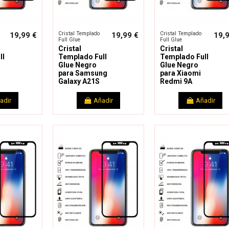
Cristal Templado
Cristal Templado
19,99 €
19,99 €
19,
Full Glue
Full Glue
Cristal
Cristal
ll
Templado Full
Templado Full
Glue Negro
Glue Negro
para Samsung
para Xiaomi
Galaxy A21S
Redmi 9A
adir
Añadir
Añadir