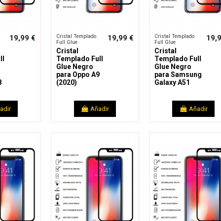
Cristal Templado
Cristal Templado
19,99 €
19,99 €
19,
Full Glue
Full Glue
Cristal
Cristal
ll
Templado Full
Templado Full
Glue Negro
Glue Negro
para Oppo A9
para Samsung
8
(2020)
Galaxy A51
adir
Añadir
Añadir