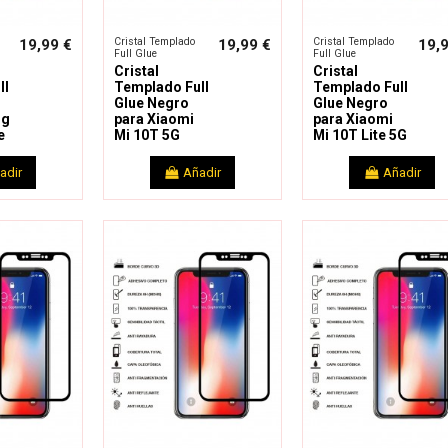
Cristal Templado
Cristal Templado
19,99 €
19,99 €
19,
Full Glue
Full Glue
Cristal
Cristal
ll
Templado Full
Templado Full
Glue Negro
Glue Negro
ng
para Xiaomi
para Xiaomi
e
Mi 10T 5G
Mi 10T Lite 5G
adir
Añadir
Añadir