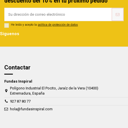
descuento del 10% en tu próximo pedido
He leído y acepto la
política de protección de datos
Síguenos
Contactar
Fundas Inspiral
Polígono Industrial El Pocito, Jaraíz de la Vera (10400)
Extremadura, España
927 87 80 77
hola@fundasinspiral.com