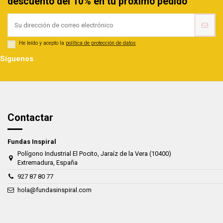
descuento del 10% en tu próximo pedido
He leído y acepto la
política de protección de datos
Síguenos
Contactar
Fundas Inspiral
Polígono Industrial El Pocito, Jaraíz de la Vera (10400)
Extremadura, España
927 87 80 77
hola@fundasinspiral.com